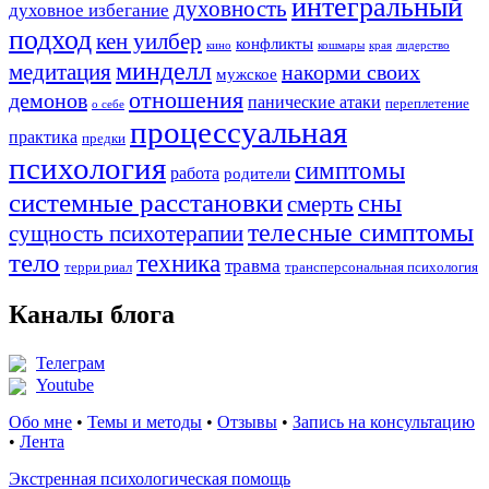
интегральный
духовность
духовное избегание
подход
кен уилбер
конфликты
кино
кошмары
края
лидерство
минделл
медитация
накорми своих
мужское
отношения
демонов
панические атаки
переплетение
о себе
процессуальная
практика
предки
психология
симптомы
работа
родители
системные расстановки
сны
смерть
телесные симптомы
сущность психотерапии
тело
техника
травма
терри риал
трансперсональная психология
Каналы блога
Телеграм
Youtube
Обо мне
•
Темы и методы
•
Отзывы
•
Запись на консультацию
•
Лента
Экстренная психологическая помощь