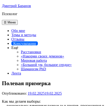
Перейти
Дмитрий Баранов
к
Психолог
содержимому
☰ Меню
Обо мне
Темы и методы
Отзывы
Консультации
Ещё
Расстановки
«Накорми своих демонов»
Мировая работа
«Большой ум, большое сердце»
Шаманизм PhD
Лента
Полевая примерка
Опубликовано:
19.02.2025
19.02.2025
Как мы делаем выборы:
— рационально: взвешивая разные за и против, прогнозируя и