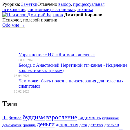
Рубрика:
Заметки
Отмечено
выбор
,
процессуальная
психология
,
системные расстановки
,
техника
Дмитрий Баранов
Психолог, полевой практик
Обо мне →
Упражнение с ИИ «Я и мои клиенты»
08.05.2026
Беседа с Анастасией Неретиной (тг-канал «Исцеление
коллективных травм»)
08.04.2026
Чем может быть полезна психотерапия для телесных
симптомов
16.02.2026
Тэги
буддизм
взросление
ifs
видимость
бизнес
глубинная
деньги
депрессия
детство
дзогчен
демократия
граница
дети