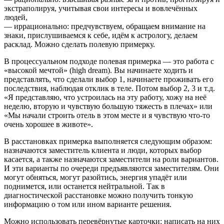
экстраполируя, учитывая свои интересы и вовлечённых
людей,
— иррационально: предчувствуем, обращаем внимание на
знаки, прислушиваемся к себе, идём к астрологу, делаем
расклад. Можно сделать полевую примерку.
В процессуальном подходе полевая примерка — это работа с
«высокой мечтой» (high dream). Вы начинаете ходить и
представлять, что сделали выбор 1, начинаете проживать его
последствия, наблюдая отклик в теле. Потом выбор 2, 3 и т.д.
«Я представляю, что устроилась на эту работу, хожу на неё
неделю, вторую и чувствую большую тяжесть в плечах» или
«Мы начали строить отель в этом месте и я чувствую что-то
очень хорошее в животе».
В расстановках примерка выполняется следующим образом:
назначаются заместитель клиента и люди, которых выбор
касается, а также назначаются заместители на роли вариантов.
И эти варианты по очереди предъявляются заместителям. Они
могут обняться, могут разойтись, энергия упадёт или
поднимется, или останется нейтральной. Так в
диагностической расстановке можно получить тонкую
информацию о том или ином варианте решения.
Можно использовать перевёрнутые карточки: написать на них