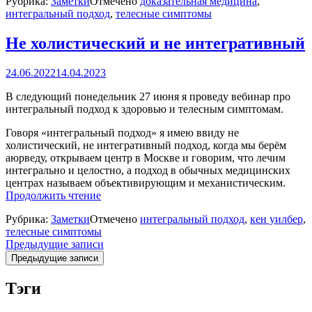
Рубрика:
Заметки
Отмечено
доказательная медицина
,
и
интегральный подход
,
телесные симптомы
доказательная
медицина»
Не холистический и не интегративный
24.06.2022
14.04.2023
В следующий понедельник 27 июня я проведу вебинар про
интегральный подход к здоровью и телесным симптомам.
Говоря «интегральный подход» я имею ввиду не
холистический, не интегративный подход, когда мы берём
аюрведу, открываем центр в Москве и говорим, что лечим
интегрально и целостно, а подход в обычных медицинских
центрах называем объективирующим и механистическим.
«Не
Продолжить чтение
холистический
Рубрика:
Заметки
Отмечено
интегральный подход
,
кен уилбер
,
и
телесные симптомы
не
Навигация
Предыдущие записи
интегративный»
Предыдущие записи
по
записям
Тэги