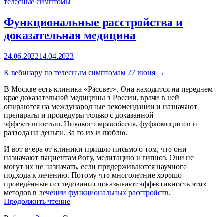
телесные симптомы
квадра
Функциональные расстройства и
доказательная медицина
24.06.2022
14.04.2023
К вебинару по телесным симптомам 27 июня →
В Москве есть клиника «Рассвет». Она находится на переднем
крае доказательной медицины в России, врачи в ней
опираются на международные рекомендации и назначают
препараты и процедуры только с доказанной
эффективностью. Никакого мракобесия, фуфломицинов и
развода на деньги. За то их и люблю.
И вот вчера от клиники пришло письмо о том, что они
назначают пациентам йогу, медитацию и гипноз. Они не
могут их не назначать, если придерживаются научного
подхода к лечению. Потому что многолетние хорошо
проведённые исследования показывают эффективность этих
методов в
лечении функциональных расстройств
.
«Функциональные
Продолжить чтение
расстройства