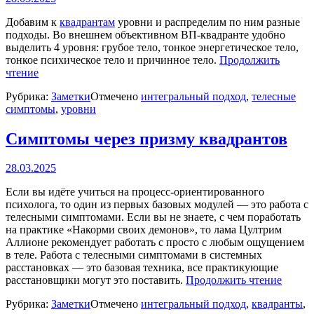
Добавим к
квадрантам
уровни и распределим по ним разные
подходы. Во внешнем объективном ВП-квадранте удобно
выделить 4 уровня: грубое тело, тонкое энергетическое тело,
тонкое психическое тело и причинное тело.
Продолжить
«Подходы
чтение
к
Рубрика:
Заметки
Отмечено
интегральный подход
,
телесные
здоровью
симптомы
,
уровни
через
призму
уровней»
Симптомы через призму квадрантов
28.03.2025
Если вы идёте учиться на процесс-ориентированного
психолога, то один из первых базовых модулей — это работа с
телесными симптомами. Если вы не знаете, с чем поработать
на практике «Накорми своих демонов», то лама Цултрим
Аллионе рекомендует работать с просто с любым ощущением
в теле. Работа с телесными симптомами в системных
расстановках — это базовая техника, все практикующие
«Симп
расстановщики могут это поставить.
Продолжить чтение
через
Рубрика:
Заметки
Отмечено
интегральный подход
,
квадранты
,
призм