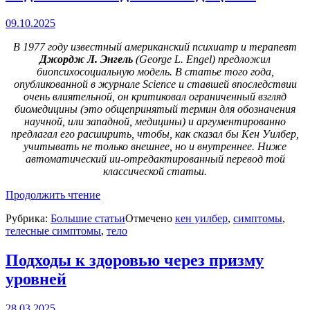
09.10.2025
В 1977 году известный американский психиатр и терапевт
Джордж Л. Энгель
(George L. Engel) предложил
биопсихосоциальную модель. В статье того года,
опубликованной в журнале Science и ставшей впоследствии
очень влиятельной, он критиковал ограниченный взгляд
биомедицины (это общепринятый термин для обозначения
научной, или западной, медицины) и аргументированно
предлагал его расширить, чтобы, как сказал бы Кен Уилбер,
учитывать не только внешнее, но и внутреннее. Ниже
автоматический ии-отредактированный перевод той
классической статьи.
«Необходимость
Продолжить чтение
в
Рубрика:
Большие статьи
Отмечено
кен уилбер
,
симптомы
,
новой
телесные симптомы
,
тело
медицинской
модели:
Вызов
Подходы к здоровью через призму
для
уровней
биомедицины»
28.03.2025