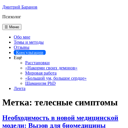
Перейти
Дмитрий Баранов
к
Психолог
содержимому
☰ Меню
Обо мне
Темы и методы
Отзывы
Консультации
Ещё
Расстановки
«Накорми своих демонов»
Мировая работа
«Большой ум, большое сердце»
Шаманизм PhD
Лента
Метка:
телесные симптомы
Необходимость в новой медицинской
модели: Вызов для биомедицины