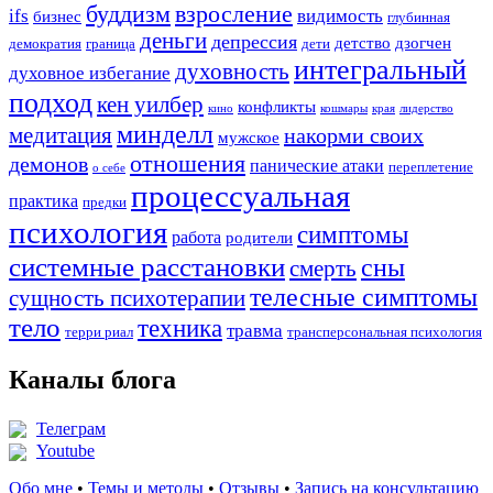
буддизм
взросление
ifs
видимость
бизнес
глубинная
деньги
депрессия
детство
дзогчен
демократия
граница
дети
интегральный
духовность
духовное избегание
подход
кен уилбер
конфликты
кино
кошмары
края
лидерство
минделл
медитация
накорми своих
мужское
отношения
демонов
панические атаки
переплетение
о себе
процессуальная
практика
предки
психология
симптомы
работа
родители
системные расстановки
сны
смерть
телесные симптомы
сущность психотерапии
тело
техника
травма
терри риал
трансперсональная психология
Каналы блога
Телеграм
Youtube
Обо мне
•
Темы и методы
•
Отзывы
•
Запись на консультацию