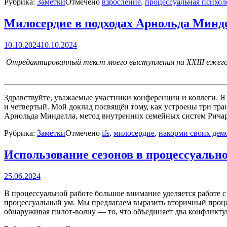
Рубрика:
Заметки
Отмечено
взросление
,
процессуальная психол
Милосердие в подходах Арнольда Минд
10.10.2024
10.10.2024
Отредактированный текст моего выступления на XXIII ежегод
Здравствуйте, уважаемые участники конференции и коллеги. Я 
и четвертый. Мой доклад посвящён тому, как устроены три тр
Арнольда Минделла, метод внутренних семейных систем Рича
Рубрика:
Заметки
Отмечено
ifs
,
милосердие
,
накорми своих дем
Использование сезонов в процессуально
25.06.2024
В процессуальной работе большое внимание уделяется работе с
процессуальный ум. Мы предлагаем выразить вторичный процес
обнаруживая пилот-волну — то, что объединяет два конфлик