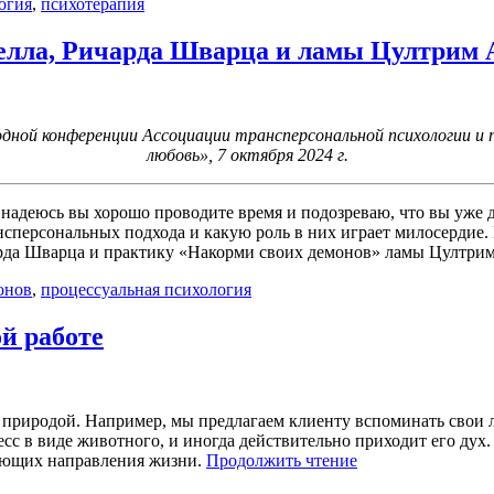
огия
,
психотерапия
елла, Ричарда Шварца и ламы Цултрим 
ной конференции Ассоциации трансперсональной психологии и 
любовь», 7 октября 2024 г.
надеюсь вы хорошо проводите время и подозреваю, что вы уже до
ансперсональных подхода и какую роль в них играет милосерди
рда Шварца и практику «Накорми своих демонов» ламы Цултри
онов
,
процессуальная психология
й работе
 природой. Например, мы предлагаем клиенту вспоминать свои л
с в виде животного, и иногда действительно приходит его дух.
«Использование
тующих направления жизни.
Продолжить чтение
сезонов