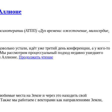
Аллионе
психотерапии (АТПП) «Дух времени: ожесточение, милосердие,
вольно устали, идёт уже третий день конференции, а у кого-то
е. Мы рассмотрим процессуальный подход недавно ушедшего
«Милосердие
м Аллионе.
Продолжить чтение
в
подходах
Арнольда
Минделла,
Ричарда
Шварца
и
ламы
юбимые места на Земле и через это находить свой
Цултрим
 Также мы работаем с векторами как направлениями Земли,
Аллионе»