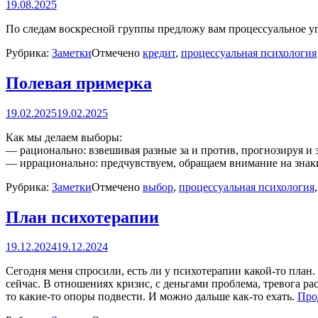
19.08.2025
По следам воскресной группы предложу вам процессуальное уп
Рубрика:
Заметки
Отмечено
кредит
,
процессуальная психология
Полевая примерка
19.02.2025
19.02.2025
Как мы делаем выборы:
— рационально: взвешивая разные за и против, прогнозируя и
— иррационально: предчувствуем, обращаем внимание на знаки
Рубрика:
Заметки
Отмечено
выбор
,
процессуальная психология
План психотерапии
19.12.2024
19.12.2024
Сегодня меня спросили, есть ли у психотерапии какой-то план
сейчас. В отношениях кризис, с деньгами проблема, тревога ра
то какие-то опоры подвести. И можно дальше как-то ехать.
Про