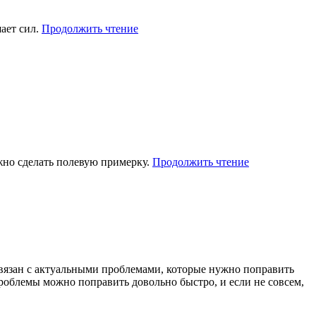
«Упражнение
ает сил.
Продолжить чтение
для
работы
с
тяжёлым
кредитом»
«Полевая
жно сделать полевую примерку.
Продолжить чтение
примерка»
 связан с актуальными проблемами, которые нужно поправить
 проблемы можно поправить довольно быстро, и если не совсем,