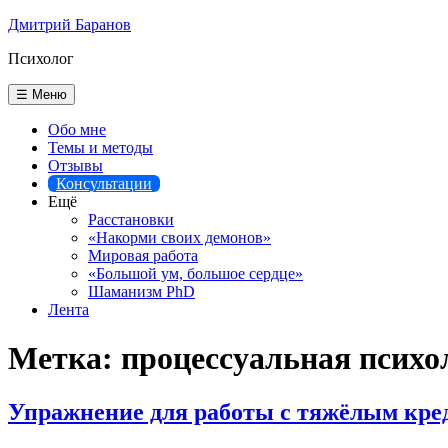
Перейти
Дмитрий Баранов
к
Психолог
содержимому
☰ Меню
Обо мне
Темы и методы
Отзывы
Консультации
Ещё
Расстановки
«Накорми своих демонов»
Мировая работа
«Большой ум, большое сердце»
Шаманизм PhD
Лента
Метка:
процессуальная психо
Упражнение для работы с тяжёлым кре