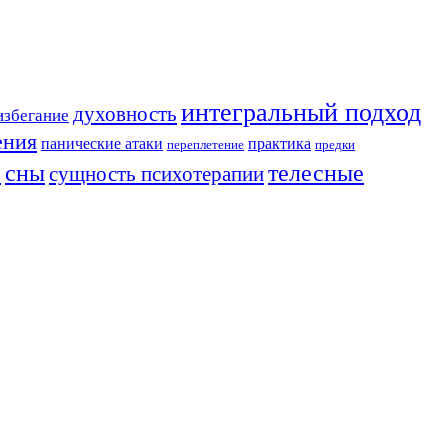
интегральный подход
духовность
избегание
ения
панические атаки
практика
переплетение
предки
сны
телесные
сущность психотерапии
ь