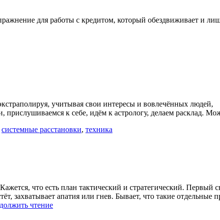
ражнение для работы с кредитом, который обездвиживает и лиш
 экстраполируя, учитывая свои интересы и вовлечённых людей,
, прислушиваемся к себе, идём к астрологу, делаем расклад. Мо
,
системные расстановки
,
техника
. Кажется, что есть план тактический и стратегический. Первый
стёт, захватывает апатия или гнев. Бывает, что такие отдельные
«План
должить чтение
психотерапии»