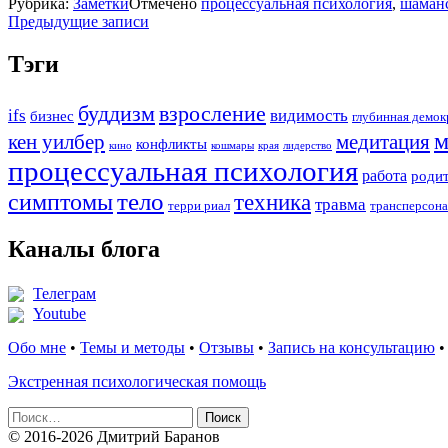
Рубрика:
Заметки
Отмечено
процессуальная психология
,
шаманс
Навигация
Предыдущие записи
по
Тэги
записям
буддизм
взросление
ifs
видимость
бизнес
глубинная демок
м
кен уилбер
медитация
конфликты
кино
кошмары
края
лидерство
процессуальная психология
работа
роди
тело
симптомы
техника
травма
терри риал
трансперсона
Каналы блога
Телеграм
Youtube
Обо мне
•
Темы и методы
•
Отзывы
•
Запись на консультацию
Экстренная психологическая помощь
Найти:
© 2016-2026 Дмитрий Баранов