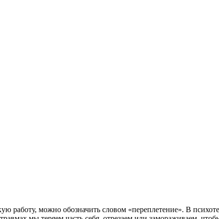
скую работу, можно обозначить словом «переплетение». В псих
и травмах мы теряем часть себя, отрезаем или замораживаем, чт