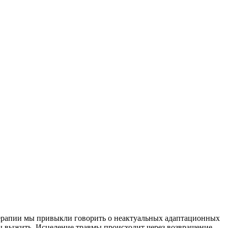
отерапии мы привыкли говорить о неактуальных адаптационных
обы выжить. Исцеление травмы происходит через возвращение