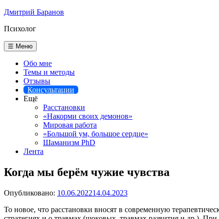
Перейти
Дмитрий Баранов
к
Психолог
содержимому
☰ Меню
Обо мне
Темы и методы
Отзывы
Консультации
Ещё
Расстановки
«Накорми своих демонов»
Мировая работа
«Большой ум, большое сердце»
Шаманизм PhD
Лента
Когда мы берём чужие чувства
Опубликовано:
10.06.2022
14.04.2023
То новое, что расстановки вносят в современную терапевтиче
стратегиях и о травмах (шоковых, травмах развития и др.). Пр