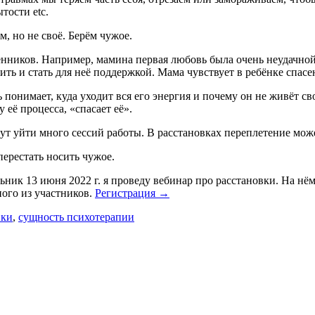
тости etc.
, но не своё. Берём чужое.
нников. Например, мамина первая любовь была очень неудачной 
ть и стать для неё поддержкой. Мама чувствует в ребёнке спасен
 понимает, куда уходит вся его энергия и почему он не живёт св
 её процесса, «спасает её».
ут уйти много сессий работы. В расстановках переплетение може
ерестать носить чужое.
ик 13 июня 2022 г. я проведу вебинар про расстановки. На нём я
ного из участников.
Регистрация →
вки
,
сущность психотерапии