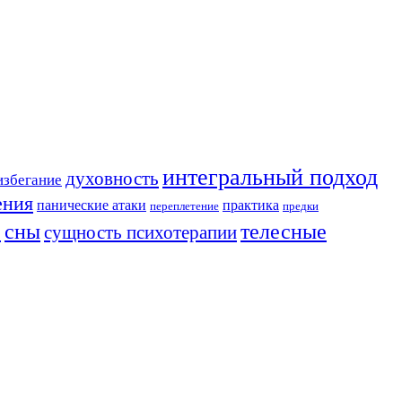
интегральный подход
духовность
избегание
ения
панические атаки
практика
переплетение
предки
сны
телесные
сущность психотерапии
ь