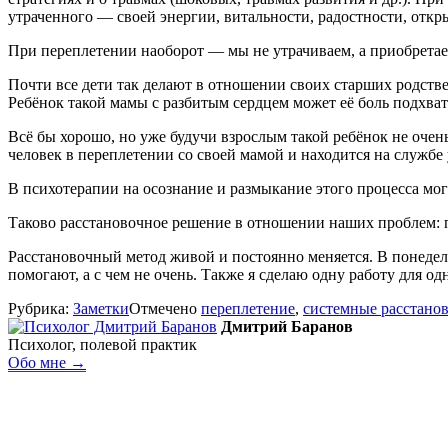
утраченного — своей энергии, витальности, радостности, откры
При переплетении наоборот — мы не утрачиваем, а приобретаем
Почти все дети так делают в отношении своих старших родстве
Ребёнок такой мамы с разбитым сердцем может её боль подхвати
Всё бы хорошо, но уже будучи взрослым такой ребёнок не очень
человек в переплетении со своей мамой и находится на службе у
В психотерапии на осознание и размыкание этого процесса мог
Таково расстановочное решение в отношении наших проблем: п
Расстановочный метод живой и постоянно меняется. В понедельн
помогают, а с чем не очень. Также я сделаю одну работу для од
Рубрика:
Заметки
Отмечено
переплетение
,
системные расстано
Дмитрий Баранов
Психолог, полевой практик
Обо мне →