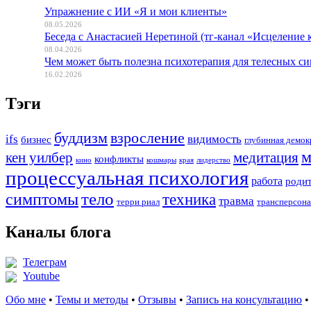
Упражнение с ИИ «Я и мои клиенты»
08.05.2026
Беседа с Анастасией Неретиной (тг-канал «Исцеление 
08.04.2026
Чем может быть полезна психотерапия для телесных с
16.02.2026
Тэги
буддизм
взросление
ifs
видимость
бизнес
глубинная демок
м
кен уилбер
медитация
конфликты
кино
кошмары
края
лидерство
процессуальная психология
работа
роди
тело
симптомы
техника
травма
терри риал
трансперсона
Каналы блога
Телеграм
Youtube
Обо мне
•
Темы и методы
•
Отзывы
•
Запись на консультацию