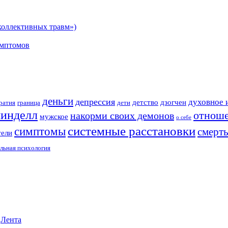
коллективных травм»)
имптомов
деньги
депрессия
духовное 
детство
дзогчен
ратия
граница
дети
инделл
отнош
накорми своих демонов
мужское
о себе
системные расстановки
симптомы
смерт
тели
льная психология
•
Лента