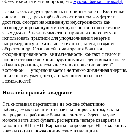
объективности в эти вопросы, это
журнал банка Тинькофф
.
Также здесь следует добавить и тонкий уровень. Восточные
системы, когда речь идёт об относительном комфорте и
достатке, смотрят на жизненную неустроенность как
нескоординированную жизненную энергию или влияние
злых духов. В независимости от причины они советуют
использовать практики для упорядочивания энергии —
например, йогу, дыхательные техники, тайчи, создание
оберегов и др. С западной точки зрения большая
скоординированность, внимательность, контакт с телом и
ровное глубокое дыхание будут помогать действовать более
сбалансированно, в том числе и в отношении денег. С
восточной — упорядочивается не только жизненная энергия,
но и энергия удачи, тела, а также потенциальных
возможностей.
Нижний правый квадрант
Эта системная перспектива на основе объективно
наблюдаемых явлений отвечает на вопросы о том, как на
макроуровне работают большие системы. Здесь вы уже
можете взять лист бумаги, расчертить четыре квадранта и
заполнить ВП и НП. Варианты вопросов для НП-квадранта:
каковы социально-экономические тенденции в