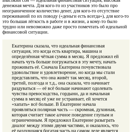
Высокий сон — идеальная финансовая ситуация, высокая
денежная мечта. Для кого-то из участников это было про
неограниченное количество денег, для кого-то отсутствие
переживаний по их поводу («деньги есть всегда»), для кого-то
это большая лёгкость в работе и в жизни, а кому-то было
трудно или невозможно даже просто помечтать об идеальной
финансовой ситуации.
Екатерина сказала, что идеальная финансовая
ситуация, это когда есть квартира, машина и
определённая чёткая сумма в месяц. Я предложил ей
начать чуть больше погружаться в эту мечту, начать
проживать её. Сначала Екатерина почувствовала
удовольствие и удовлетворение, но когда мы стали
представлять, что она живёт так месяц, второй,
третий, полгода и т.д., она сказала, что начинает
раздуваться — её всё больше начинают одолевать
чувства превосходства, гордыни, да и начальная
сумма в месяц её уже не устраивает, ей хочется
«хапать» всё больше. В Екатерине начала
проявляться полярная часть — скромная, духовная,
которая считает такое алчное поведение глупым и
ограниченным. Я предложил Екатерине разыграть
диалог между этими двумя частями, и оказалось, что
её раздувшаяся богатая часть на самом деле является