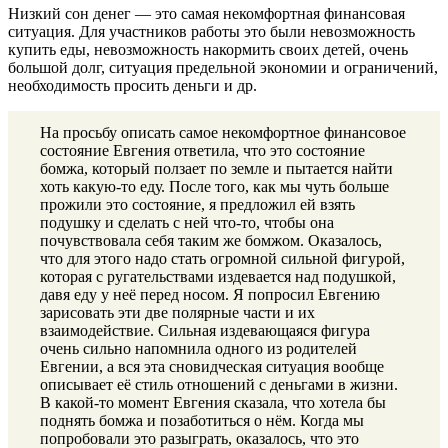
Низкий сон денег — это самая некомфортная финансовая
ситуация. Для участников работы это были невозможность
купить еды, невозможность накормить своих детей, очень
большой долг, ситуация предельной экономии и ограничений,
необходимость просить деньги и др.
На просьбу описать самое некомфортное финансовое
состояние Евгения ответила, что это состояние
бомжа, который ползает по земле и пытается найти
хоть какую-то еду. После того, как мы чуть больше
прожили это состояние, я предложил ей взять
подушку и сделать с ней что-то, чтобы она
почувствовала себя таким же бомжом. Оказалось,
что для этого надо стать огромной сильной фигурой,
которая с ругательствами издевается над подушкой,
давя еду у неё перед носом. Я попросил Евгению
зарисовать эти две полярные части и их
взаимодействие. Сильная издевающаяся фигура
очень сильно напомнила одного из родителей
Евгении, а вся эта сновидческая ситуация вообще
описывает её стиль отношений с деньгами в жизни.
В какой-то момент Евгения сказала, что хотела бы
поднять бомжа и позаботиться о нём. Когда мы
попробовали это разыграть, оказалось, что это