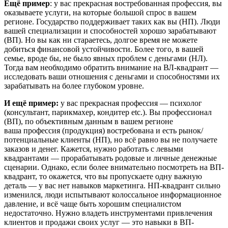
Ещё пример
: у вас прекрасная востребованная профессия, вы
оказываете услуги, на которые большой спрос в вашем
регионе. Государство поддерживает таких как вы (НП). Люди
вашей специализации и способностей хорошо зарабатывают
(ВП). Но вы как ни стараетесь, долгое время не можете
добиться финансовой устойчивости. Более того, в вашей
семье, вроде бы, не было явных проблем с деньгами (НЛ).
Тогда вам необходимо обратить внимание на ВЛ-квадрант —
исследовать ваши отношения с деньгами и способностями их
зарабатывать на более глубоком уровне.
И ещё пример:
у вас прекрасная профессия — психолог
(консультант, парикмахер, кондитер etc.). Вы профессионал
(ВП), по объективным данным в вашем регионе
ваша профессия (продукция) востребована и есть рынок/
потенциальные клиенты (НП), но всё равно вы не получаете
заказов и денег. Кажется, нужно работать с левыми
квадрантами — прорабатывать родовые и личные денежные
сценарии. Однако, если более внимательно посмотреть на ВП-
квадрант, то окажется, что вы пропускаете одну важную
деталь — у вас нет навыков маркетинга. НП-квадрант сильно
изменился, люди испытывают колоссальное информационное
давление, и всё чаще быть хорошим специалистом
недостаточно. Нужно владеть инструментами привлечения
клиентов и продажи своих услуг — это навыки в ВП-