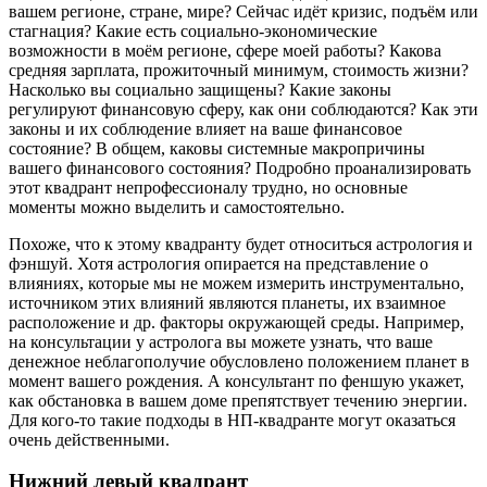
вашем регионе, стране, мире? Сейчас идёт кризис, подъём или
стагнация? Какие есть социально-экономические
возможности в моём регионе, сфере моей работы? Какова
средняя зарплата, прожиточный минимум, стоимость жизни?
Насколько вы социально защищены? Какие законы
регулируют финансовую сферу, как они соблюдаются? Как эти
законы и их соблюдение влияет на ваше финансовое
состояние? В общем, каковы системные макропричины
вашего финансового состояния? Подробно проанализировать
этот квадрант непрофессионалу трудно, но основные
моменты можно выделить и самостоятельно.
Похоже, что к этому квадранту будет относиться астрология и
фэншуй. Хотя астрология опирается на представление о
влияниях, которые мы не можем измерить инструментально,
источником этих влияний являются планеты, их взаимное
расположение и др. факторы окружающей среды. Например,
на консультации у астролога вы можете узнать, что ваше
денежное неблагополучие обусловлено положением планет в
момент вашего рождения. А консультант по феншую укажет,
как обстановка в вашем доме препятствует течению энергии.
Для кого-то такие подходы в НП-квадранте могут оказаться
очень действенными.
Нижний левый квадрант