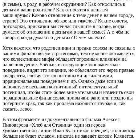
(в семье), в роду, в рабочем окружении? Как относились к
деньгам ваши родители? Как относятся к деньгам
ваши друзья? Каково отношение к теме денег в вашем городе,
стране? Это отношение лёгкое или тяжёлое? Какие советы,
поговорки, присказки вы сейчас слышите в голове, когда
думаете об отношении к деньгам в вашей семье? А о чём не
говорят, когда думают о деньгах? О чём молчат?
Хотя кажется, что родственники и предки совсем не связаны с
вашими финансовыми стратегиями, тем не менее оказывается,
что коллективные мифы обладают огромным влиянием на
наше поведение. Учёные, исследующие экономическое
поведение, видят это влияние, но объясняют его через правые
квадранты, считая это когнитивными искажениями,
иррациональным поведением и др. Однако даже если вы
используете весь ваш когнитивный интеллектуальный
потенциал, чтобы стать более внимательным и изменить свои
нерациональные финансовые привычки, рано или поздно вы
потерпите крах, так как проблема находится глубже и, так
сказать, левее.
В этом фрагменте из документального фильма Алексея
Пивоварова «Хлеб для Сталина» один из героев
художественной линии Иван Булатников обещает, что никогда
больше не будет кулаком, никогда не заведёт корову. Клянётся,