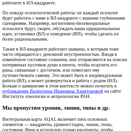
работаете в НЛ-квадранте.
По поводу психологической работы: не каждый психолог
будет работать с вами в ВЛ-квадранте с вашими глубинными
сценариями. Например, когнитивно-бихевиоральные
психологи будут, скорее, обсуждать ваши иррациональные
идеи, установки (ВЛ) и поведение (ВП), чтобы сделать их
более рациональными.
Также в ВЛ-квадранте работают шаманы, к которым тоже
часто обращаются с денежной неустроенностью. Входя в
изменённое состояние сознания, они отправляются на поиски
потерянных кусочков души клиента, чтобы исцелить его
раны, связанные с достатком, или помогают ему
путешествовать самому. Это может быть и индивидуальная
работа (ВЛ), а может развернуться и работа с родом (НЛ).
Больше о шаманизме в этом контексте можно почитать в
публикациях Валентины Ивановны Харитоновой
на сайте
Института этнологии и антропологии РАН.
Мы пропустим уровни, линии, типы и др.
Интегральная карта AQAL включает пять основных
элементов — квадранты, уровни/стадии, линии, типы,
состояния. Явно я использую только квадранты, чтобы