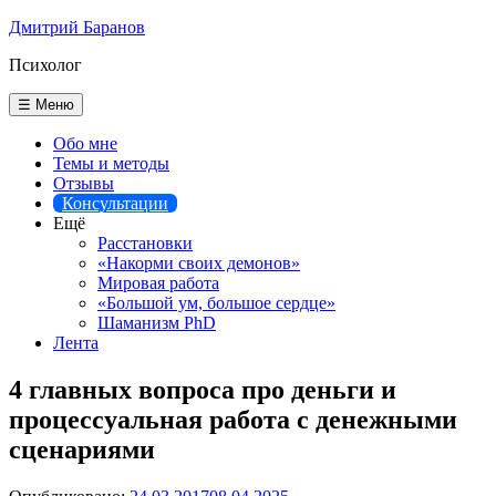
Перейти
Дмитрий Баранов
к
Психолог
содержимому
☰ Меню
Обо мне
Темы и методы
Отзывы
Консультации
Ещё
Расстановки
«Накорми своих демонов»
Мировая работа
«Большой ум, большое сердце»
Шаманизм PhD
Лента
4 главных вопроса про деньги и
процессуальная работа с денежными
сценариями