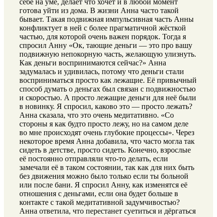
себе на уме, делает что хочет и в любой момент
готова уйти из дома. В жизни Анна часто такой
бывает. Такая подвижная импульсивная часть Анны
конфликтует в ней с более прагматичной жёсткой
частью, для которой очень важен порядок. Тогда я
спросил Анну «Ок, тающие деньги — это про вашу
подвижную непокорную часть, желающую улизнуть.
Как деньги воспринимаются сейчас?» Анна
задумалась и удивилась, потому что деньги стали
восприниматься просто как лежащие. Её привычный
способ думать о деньгах был связан с подвижностью
и скоростью. А просто лежащие деньги для неё были
в новинку. Я спросил, каково это — просто лежать?
Анна сказала, что это очень медитативно. «Со
стороны я как будто просто лежу, но на самом деле
во мне происходят очень глубокие процессы». Через
некоторое время Анна добавила, что часто могла так
сидеть в детстве, просто сидеть. Конечно, взрослые
её постоянно отправляли что-то делать, если
замечали её в таком состоянии, так как для них быть
без движения можно было только если ты больной
или после бани. Я спросил Анну, как изменятся её
отношения с деньгами, если она будет больше в
контакте с такой медитативной задумчивостью?
Анна ответила, что перестанет суетиться и дёргаться