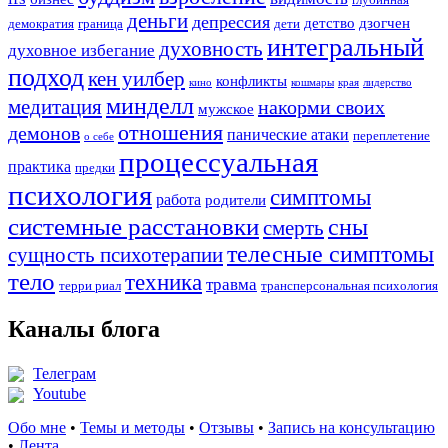
глубинная
деньги
депрессия
детство
дзогчен
демократия
граница
дети
интегральный
духовность
духовное избегание
подход
кен уилбер
конфликты
кино
кошмары
края
лидерство
минделл
медитация
накорми своих
мужское
отношения
демонов
панические атаки
переплетение
о себе
процессуальная
практика
предки
психология
симптомы
работа
родители
системные расстановки
сны
смерть
телесные симптомы
сущность психотерапии
тело
техника
травма
терри риал
трансперсональная психология
Каналы блога
Телеграм
Youtube
Обо мне
•
Темы и методы
•
Отзывы
•
Запись на консультацию
•
Лента