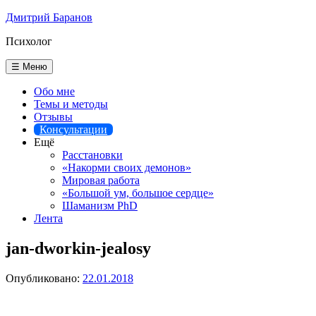
Перейти
Дмитрий Баранов
к
Психолог
содержимому
☰ Меню
Обо мне
Темы и методы
Отзывы
Консультации
Ещё
Расстановки
«Накорми своих демонов»
Мировая работа
«Большой ум, большое сердце»
Шаманизм PhD
Лента
jan-dworkin-jealosy
Опубликовано:
22.01.2018