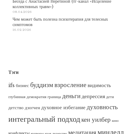
Беседа с Анастасией Неретиной (тг-канал «Исцеление
коллективных травм»)
08.04.2026
Чем может быть полезна психотерапия для телесных
симптомов
16.02.2026
Тэги
буддизм
взросление
ifs
видимость
бизнес
деньги
депрессия
глубинная демократия
граница
дети
духовность
духовное избегание
детство
дзогчен
интегральный подход
кен уилбер
кино
минделл
медитация
конфликты
кошмары
края
лидерство