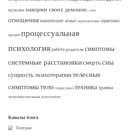
накорми своих демонов
мужское
о себе
отношения
панические атаки
практика
переплетение
процессуальная
предки
психология
симптомы
работа
родители
системные расстановки
сны
смерть
телесные
сущность психотерапии
тело
симптомы
техника
травма
терри риал
трансперсональная психология
Каналы блога
Телеграм