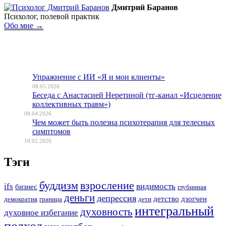
Дмитрий Баранов
Психолог, полевой практик
Обо мне →
Упражнение с ИИ «Я и мои клиенты»
08.05.2026
Беседа с Анастасией Неретиной (тг-канал «Исцеление
коллективных травм»)
08.04.2026
Чем может быть полезна психотерапия для телесных
симптомов
16.02.2026
Тэги
буддизм
взросление
ifs
видимость
бизнес
глубинная
деньги
депрессия
детство
дзогчен
демократия
граница
дети
интегральный
духовность
духовное избегание