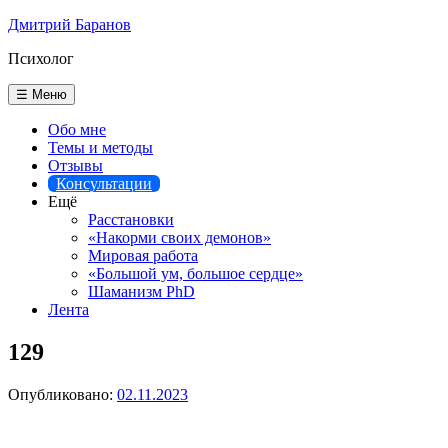
Перейти
Дмитрий Баранов
к
Психолог
содержимому
☰ Меню
Обо мне
Темы и методы
Отзывы
Консультации
Ещё
Расстановки
«Накорми своих демонов»
Мировая работа
«Большой ум, большое сердце»
Шаманизм PhD
Лента
129
Опубликовано:
02.11.2023