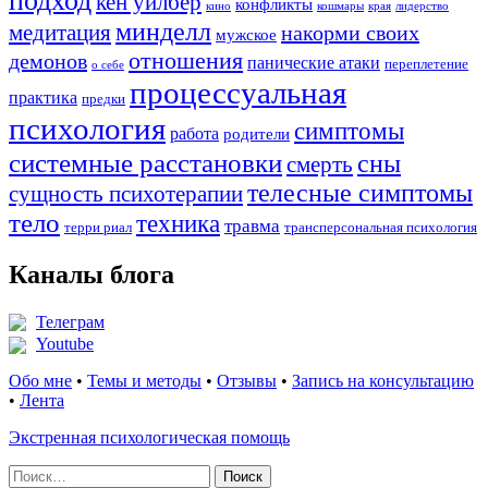
подход
кен уилбер
конфликты
кино
кошмары
края
лидерство
минделл
медитация
накорми своих
мужское
отношения
демонов
панические атаки
переплетение
о себе
процессуальная
практика
предки
психология
симптомы
работа
родители
системные расстановки
сны
смерть
телесные симптомы
сущность психотерапии
тело
техника
травма
терри риал
трансперсональная психология
Каналы блога
Телеграм
Youtube
Обо мне
•
Темы и методы
•
Отзывы
•
Запись на консультацию
•
Лента
Экстренная психологическая помощь
Найти: