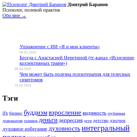
Дмитрий Баранов
Психолог, полевой практик
Обо мне →
Упражнение с ИИ «Я и мои клиенты»
08.05.2026
Беседа с Анастасией Неретиной (тг-канал «Исцеление
коллективных травм»)
08.04.2026
Чем может быть полезна психотерапия для телесных
симптомов
16.02.2026
Тэги
буддизм
взросление
ifs
видимость
бизнес
глубинная
деньги
депрессия
детство
дзогчен
демократия
граница
дети
интегральный
духовность
духовное избегание