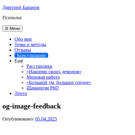
Перейти
Дмитрий Баранов
к
Психолог
содержимому
☰ Меню
Обо мне
Темы и методы
Отзывы
Консультации
Ещё
Расстановки
«Накорми своих демонов»
Мировая работа
«Большой ум, большое сердце»
Шаманизм PhD
Лента
og-image-feedback
Опубликовано:
05.04.2025