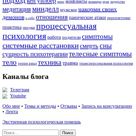
подход
кен уилбер
конфликты
кино
кошмары
края
лидерство
минделл
медитация
накорми своих
мужское
отношения
демонов
панические атаки
переплетение
о себе
процессуальная
практика
предки
психология
симптомы
работа
родители
системные расстановки
сны
смерть
телесные симптомы
сущность психотерапии
тело
техника
травма
терри риал
трансперсональная психология
Каналы блога
Телеграм
Youtube
Обо мне
•
Темы и методы
•
Отзывы
•
Запись на консультацию
•
Лента
Экстренная психологическая помощь
Найти: