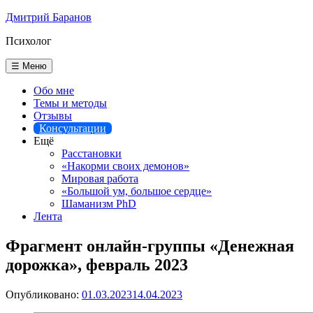
Перейти
Дмитрий Баранов
к
Психолог
содержимому
☰ Меню
Обо мне
Темы и методы
Отзывы
Консультации
Ещё
Расстановки
«Накорми своих демонов»
Мировая работа
«Большой ум, большое сердце»
Шаманизм PhD
Лента
Фрагмент онлайн-группы «Денежная
дорожка», февраль 2023
Опубликовано:
01.03.2023
14.04.2023