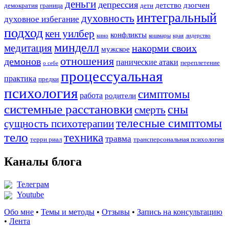
деньги
депрессия
детство
дзогчен
демократия
граница
дети
интегральный
духовность
духовное избегание
подход
кен уилбер
конфликты
кино
кошмары
края
лидерство
минделл
медитация
накорми своих
мужское
отношения
демонов
панические атаки
переплетение
о себе
процессуальная
практика
предки
психология
симптомы
работа
родители
системные расстановки
сны
смерть
телесные симптомы
сущность психотерапии
тело
техника
травма
терри риал
трансперсональная психология
Каналы блога
Телеграм
Youtube
Обо мне
•
Темы и методы
•
Отзывы
•
Запись на консультацию
•
Лента