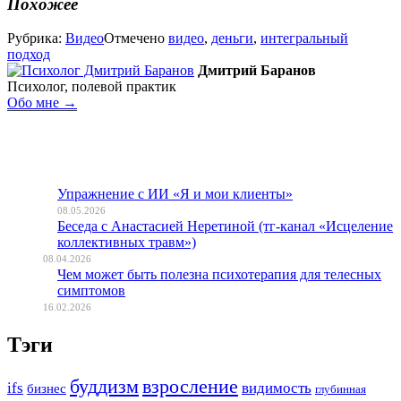
Похожее
Рубрика:
Видео
Отмечено
видео
,
деньги
,
интегральный
подход
Дмитрий Баранов
Психолог, полевой практик
Обо мне →
Упражнение с ИИ «Я и мои клиенты»
08.05.2026
Беседа с Анастасией Неретиной (тг-канал «Исцеление
коллективных травм»)
08.04.2026
Чем может быть полезна психотерапия для телесных
симптомов
16.02.2026
Тэги
буддизм
взросление
ifs
видимость
бизнес
глубинная