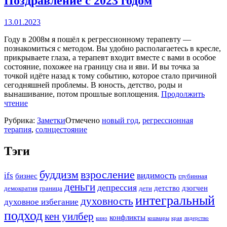
Поздравление с 2023 годом
13.01.2023
Году в 2008м я пошёл к регрессионному терапевту —
познакомиться с методом. Вы удобно располагаетесь в кресле,
прикрываете глаза, а терапевт входит вместе с вами в особое
состояние, похожее на границу сна и яви. И вы точка за
точкой идёте назад к тому событию, которое стало причиной
сегодняшней проблемы. В юность, детство, роды и
вынашивание, потом прошлые воплощения.
Продолжить
«Поздравление
чтение
с
Рубрика:
Заметки
Отмечено
новый год
,
регрессионная
2023
терапия
,
солнцестояние
годом»
Тэги
буддизм
взросление
ifs
видимость
бизнес
глубинная
деньги
депрессия
детство
дзогчен
демократия
граница
дети
интегральный
духовность
духовное избегание
подход
кен уилбер
конфликты
кино
кошмары
края
лидерство