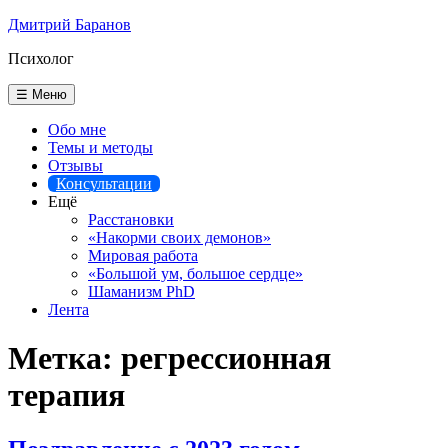
Перейти
Дмитрий Баранов
к
Психолог
содержимому
☰ Меню
Обо мне
Темы и методы
Отзывы
Консультации
Ещё
Расстановки
«Накорми своих демонов»
Мировая работа
«Большой ум, большое сердце»
Шаманизм PhD
Лента
Метка:
регрессионная
терапия