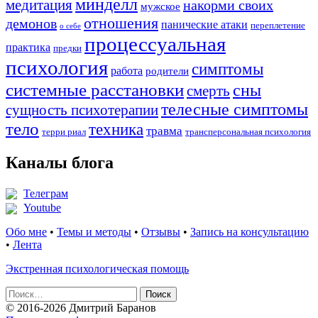
минделл
медитация
накорми своих
мужское
отношения
демонов
панические атаки
переплетение
о себе
процессуальная
практика
предки
психология
симптомы
работа
родители
системные расстановки
сны
смерть
телесные симптомы
сущность психотерапии
тело
техника
травма
терри риал
трансперсональная психология
Каналы блога
Телеграм
Youtube
Обо мне
•
Темы и методы
•
Отзывы
•
Запись на консультацию
•
Лента
Экстренная психологическая помощь
Найти:
© 2016-2026 Дмитрий Баранов