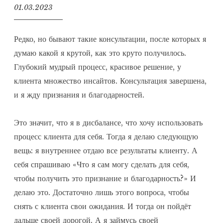
01.03.2023
Д
м
Редко, но бывают такие консультации, после которых я
и
думаю какой я крутой, как это круто получилось.
т
Глубокий мудрый процесс, красивое решение, у
р
клиента множество инсайтов. Консультация завершена,
и
й
и я жду признания и благодарностей.
Б
а
Это значит, что я в дисбалансе, что хочу использовать
р
процесс клиента для себя. Тогда я делаю следующую
а
вещь: я внутреннее отдаю все результаты клиенту. А
н
себя спрашиваю «Что я сам могу сделать для себя,
о
в
чтобы получить это признание и благодарность?» И
делаю это. Достаточно лишь этого вопроса, чтобы
снять с клиента свои ожидания. И тогда он пойдёт
дальше своей дорогой. А я займусь своей