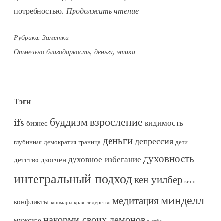
«Мы
потребностью.
Продолжить чтение
работаем
Рубрика:
Заметки
не
за
Отмечено
благодарность
,
деньги
,
этика
благодарность»
Тэги
буддизм
взросление
ifs
видимость
бизнес
деньги
депрессия
глубинная демократия
граница
дети
духовность
духовное избегание
детство
дзогчен
интегральный подход
кен уилбер
кино
минделл
медитация
конфликты
кошмары
края
лидерство
накорми своих демонов
мужское
о себе