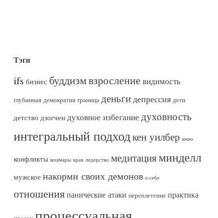
Тэги
буддизм
взросление
ifs
видимость
бизнес
деньги
депрессия
глубинная демократия
граница
дети
духовность
духовное избегание
детство
дзогчен
интегральный подход
кен уилбер
кино
минделл
медитация
конфликты
кошмары
края
лидерство
накорми своих демонов
мужское
о себе
отношения
панические атаки
практика
переплетение
процессуальная