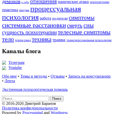
отношения
демонов
панические атаки
переплетение
о себе
процессуальная
практика
предки
психология
симптомы
работа
родители
системные расстановки
сны
смерть
телесные симптомы
сущность психотерапии
тело
техника
травма
терри риал
трансперсональная психология
Каналы блога
Телеграм
Youtube
Обо мне
•
Темы и методы
•
Отзывы
•
Запись на консультацию
•
Лента
Экстренная психологическая помощь
Найти:
© 2016-2026 Дмитрий Баранов
Политика конфиденциальности
Powered by
Processmind
and
Wordpress