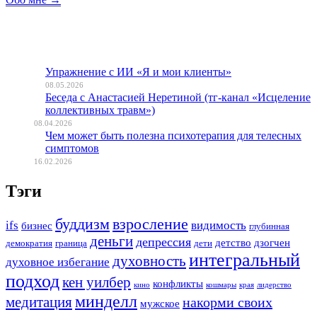
Упражнение с ИИ «Я и мои клиенты»
08.05.2026
Беседа с Анастасией Неретиной (тг-канал «Исцеление
коллективных травм»)
08.04.2026
Чем может быть полезна психотерапия для телесных
симптомов
16.02.2026
Тэги
буддизм
взросление
ifs
видимость
бизнес
глубинная
деньги
депрессия
детство
дзогчен
демократия
граница
дети
интегральный
духовность
духовное избегание
подход
кен уилбер
конфликты
кино
кошмары
края
лидерство
минделл
медитация
накорми своих
мужское