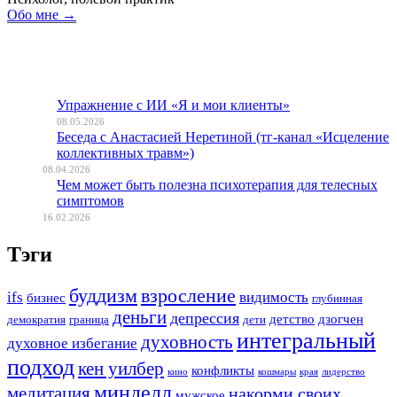
Обо мне →
Упражнение с ИИ «Я и мои клиенты»
08.05.2026
Беседа с Анастасией Неретиной (тг-канал «Исцеление
коллективных травм»)
08.04.2026
Чем может быть полезна психотерапия для телесных
симптомов
16.02.2026
Тэги
буддизм
взросление
ifs
видимость
бизнес
глубинная
деньги
депрессия
детство
дзогчен
демократия
граница
дети
интегральный
духовность
духовное избегание
подход
кен уилбер
конфликты
кино
кошмары
края
лидерство
минделл
медитация
накорми своих
мужское