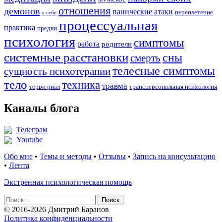
отношения
демонов
панические атаки
переплетение
о себе
процессуальная
практика
предки
психология
симптомы
работа
родители
системные расстановки
сны
смерть
телесные симптомы
сущность психотерапии
тело
техника
травма
терри риал
трансперсональная психология
Каналы блога
Телеграм
Youtube
Обо мне
•
Темы и методы
•
Отзывы
•
Запись на консультацию
•
Лента
Экстренная психологическая помощь
Найти:
© 2016-2026 Дмитрий Баранов
Политика конфиденциальности