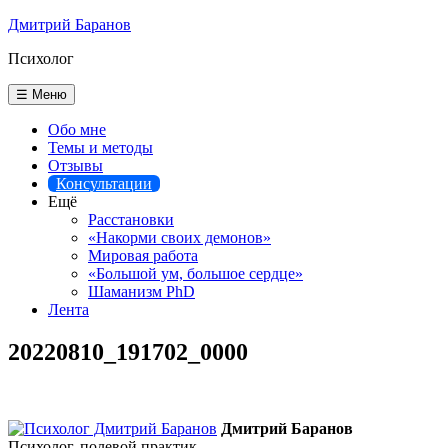
Перейти
Дмитрий Баранов
к
Психолог
содержимому
☰ Меню
Обо мне
Темы и методы
Отзывы
Консультации
Ещё
Расстановки
«Накорми своих демонов»
Мировая работа
«Большой ум, большое сердце»
Шаманизм PhD
Лента
20220810_191702_0000
Дмитрий Баранов
Психолог, полевой практик